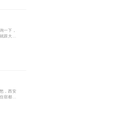
？
询一下，
就跟大家
封闭式学
愁，西安
住宿都安
小编就给