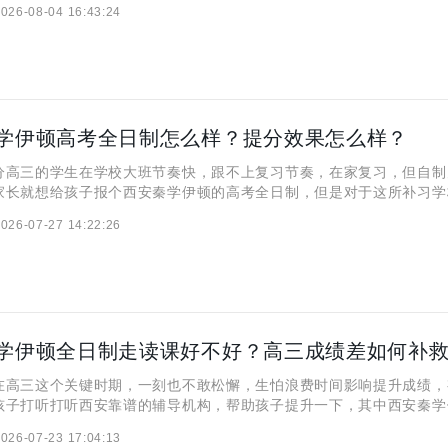
026-08-04 16:43:24
安秦学伊顿补习学校的高三全封闭课程老师会针对学生们的不同学习
学伊顿高考全日制怎么样？提分效果怎么样？
三的学生在学校大班节奏快，跟不上复习节奏，在家复习，但自制
家长就想给孩子报个西安秦学伊顿的高考全日制，但是对于这所补习学
分效果等等还有所疑问，那么，今天小编就跟大家具体讲讲这所补习学
026-07-27 14:22:26
西安秦学伊顿高考全日制怎么样？ 西安秦学伊顿补习学校采用
学伊顿全日制走读课好不好？高三成绩差如何补
三这个关键时期，一刻也不敢松懈，生怕浪费时间影响提升成绩，
孩子打听打听西安靠谱的辅导机构，帮助孩子提升一下，其中西安秦学
班就得到很多家长的青睐，那么，今天小编就跟大家一起来介绍介绍
026-07-23 17:04:13
顿全日制走读课好不好？ 据小编了解到，西安秦学伊顿全日制