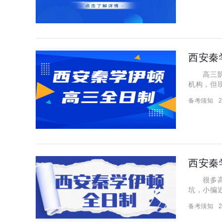
西安秦
高三阶段
机构，但
西安秦学
备考须知
2
等，那今
西安秦
很多高中
坑，小编
子在备考
备考须知
2
伊顿全日