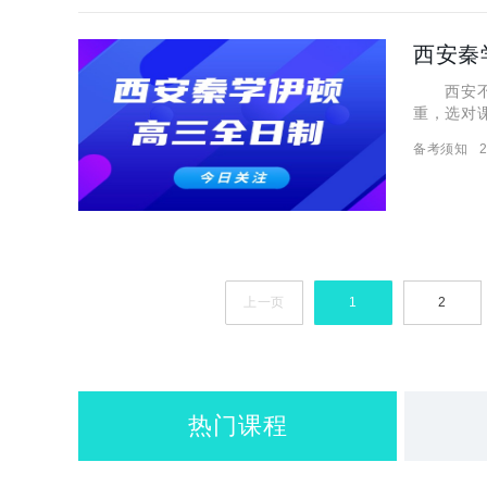
西安秦
西安不少
重，选对
程，想了
备考须知
2
顿高三全
上一页
1
2
热门课程