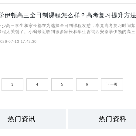
学伊顿高三全日制课程怎么样？高考复习提升方
高三学生和家长都在为选择全日制课程发愁，毕竟高考复习时间紧
课程太关键了。小编最近收到很多家长和学生咨询西安秦学伊顿的高三
解一下到底怎么样？那么，接下来小编就来跟大家好好聊聊看！ 西
026-07-13 17:42:30
日制课程怎么样？ 西安秦学伊顿高三全日制课程的多数老师有1
3
4
5
6
下一页
热门资讯
热门资料