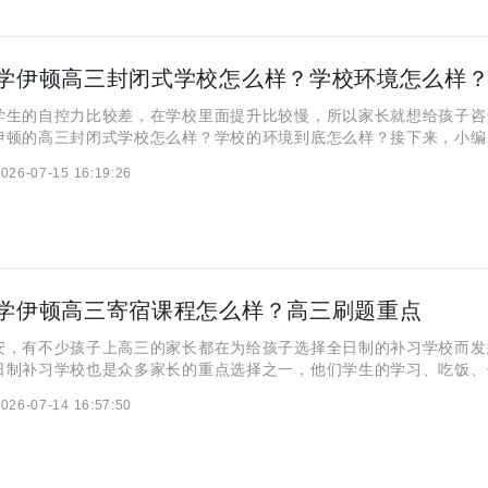
学伊顿高三封闭式学校怎么样？学校环境怎么样
的自控力比较差，在学校里面提升比较慢，所以家长就想给孩子咨
伊顿的高三封闭式学校怎么样？学校的环境到底怎么样？接下来，小编
讲！ 西安秦学伊顿高三封闭式学校怎么样？ 西安秦学伊顿高三
026-07-15 16:19:26
学一体化全封闭管理，学生入校后手机统一集中保管，严格划定作
学伊顿高三寄宿课程怎么样？高三刷题重点
有不少孩子上高三的家长都在为给孩子选择全日制的补习学校而发
日制补习学校也是众多家长的重点选择之一，他们学生的学习、吃饭、
白白，还有老师全程盯着，能帮学生把时间和精力都用到刀刃上。下面
026-07-14 16:57:50
细分享一下他们的课程到底怎么样？ 西安秦学伊顿高三寄宿课