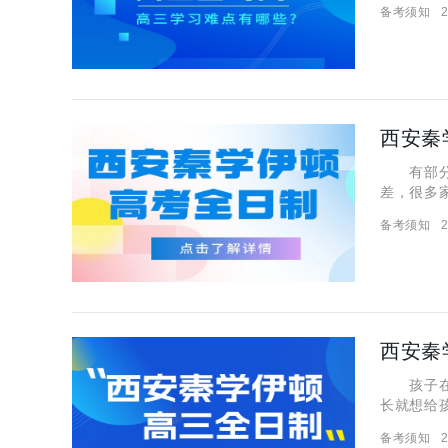
备考须知
2
样？ 西
西安秦
有部分高
差，很多
水平，提
备考须知
2
情况！ 
西安秦
孩子在高
长就想给
日制走读
备考须知
2
安秦学伊