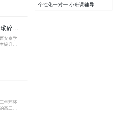
个性化一对一 小班课辅导
西安秦学伊顿高考全日制怎么样？高三备考如何更好利用琐碎时间
西安秦学
生提升成
顿高三全
三年环环
的高三全
顿的高三