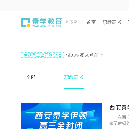
艺考网
首页
职教高考
相关标签文章如下:
伊顿高三全日制学校
全部
职教高考
西安秦
在西安，
秦学伊顿
下，西安