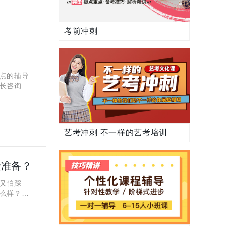
考前冲刺
点的辅导
长咨询，
谱？等
艺考冲刺 不一样的艺考培训
些准备？
又怕踩
么样？孩
西安秦学