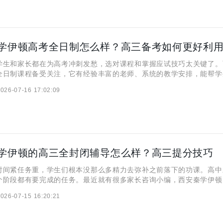
和家长都在为高考冲刺发愁，选对课程和掌握应试技巧太关键了。
全日制课程备受关注，它有经验丰富的老师、系统的教学安排，能帮学
，高考冲刺时掌握实用的应试技巧，也能让学生多拿分。那西安秦学伊
026-07-16 17:02:09
到底咋样？ 西安秦学伊顿高三全日制课程怎么样？ 西安秦
学伊顿的高三全封闭辅导怎么样？高三提分技巧
紧任务重，学生们根本没那么多精力去弥补之前落下的功课。高中
个阶段都有要完成的任务。最近就有很多家长咨询小编，西安秦学伊顿
怎么样，想试试看。下面，就跟大家来详细聊一聊吧！ 西安秦学伊
026-07-15 16:20:21
导怎么样？ 高三时间紧迫，基础不好的学生更需要合理规划时