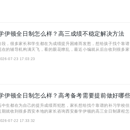
学伊顿全日制怎么样？高三成绩不稳定解决方法
，很多家长和学生都在为成绩提升困难而发愁，想给孩子找个靠谱
现在的辅导机构满天飞，看的眼花缭乱，最近小编就从后台收到很多家
伊顿的全日制课程到底怎么样？他们的师资、教学、管理到底靠谱不靠
026-07-23 17:03:23
天小编就抽空各位来详细分享下吧！ 西安秦学伊顿全日制怎么样
学伊顿全日制怎么样？高考备考需要提前做好哪
生都在为自己的提升成绩而犯愁，家长想给找个靠谱的补习学校但
近期就收到很多西安本地的家长咨询西安秦学伊顿的高三全日制课程怎
期间都要做好那些准备？那么，今天小编就给大家来详细聊聊看！ 
026-07-22 17:33:32
制怎么样？ 西安秦学伊顿全日制学校的团队专业且经验足，多数