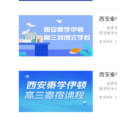
西安秦
很多学生
西安秦学
具体来讲
备考须知
2
校是吃住
西安秦
在西安，
秦学伊全
排得明明
备考须知
2
大家来详