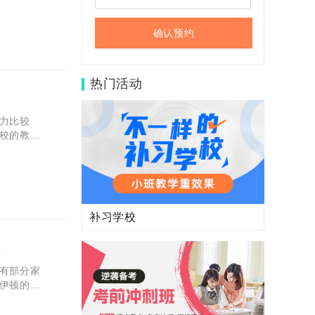
阶
确认预约
热门活动
力比较
校的教学
校的真实
补习学校
救
有部分家
伊顿的全
吧！ 西