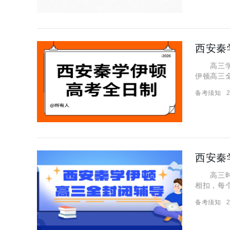
高三学生
伊顿高三
绩。同时
备考须知
2
日制课程
西安秦
高三时间
相扣，每
封闭辅导
备考须知
2
全封闭辅