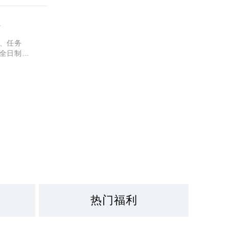
法
、任务
全日制课
安秦学伊
热门福利