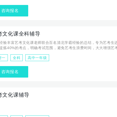
咨询报名
考文化课全科辅导
经验丰富艺考文化课老师联合百名清北学霸经验的总结，专为艺考生
提炼40%的考点，明确考试范围，避免艺考生浪费时间，大大增强艺
更简练：只练高考经典母题，告别刷题、熬夜，还能拿。更爱听：线
对一
全科
高中一年级
幽默风趣，简单易学，分数越低进步越明显。
咨询报名
考文化课辅导