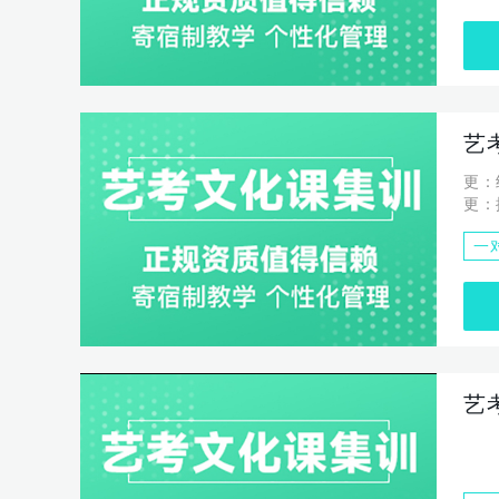
艺
更：
更：
率。
一
讲解
艺