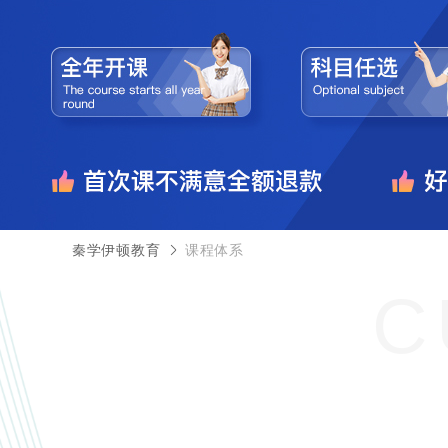
秦学伊顿教育
课程体系
C