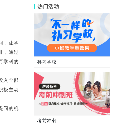
复读生的10大建议
热门活动
间，让学
排，通过
而学科的
补习学校
投入全部
积极主动
提问的机
考前冲刺