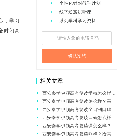
个性化针对教学计划
线下逆袭试听课
心，学习
系列学科学习资料
全封闭高
确认预约
相关文章
西安秦学伊顿高考复读学校怎么样？
西安高考复读学校选择攻略
西安秦学伊顿高考复读怎么样？高考
复读择校注意事项
西安秦学伊顿高考复读全日制口碑怎
么样？教学辅导效果怎么样？
西安秦学伊顿高考复读口碑怎么样？
高考复读学习方法
西安秦学伊顿高考复读课怎么样？高
考460有必要复读吗？
西安秦学伊顿高考复读咋样？给高考