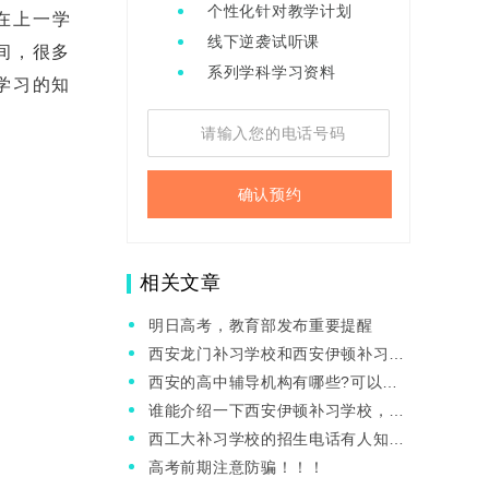
个性化针对教学计划
在上一学
线下逆袭试听课
间，很多
系列学科学习资料
学习的知
确认预约
相关文章
明日高考，教育部发布重要提醒
西安龙门补习学校和西安伊顿补习学
校哪个比较好一点?
西安的高中辅导机构有哪些?可以都
介绍一下吗?
谁能介绍一下西安伊顿补习学校，我
想了解一下
西工大补习学校的招生电话有人知道
吗?
高考前期注意防骗！！！