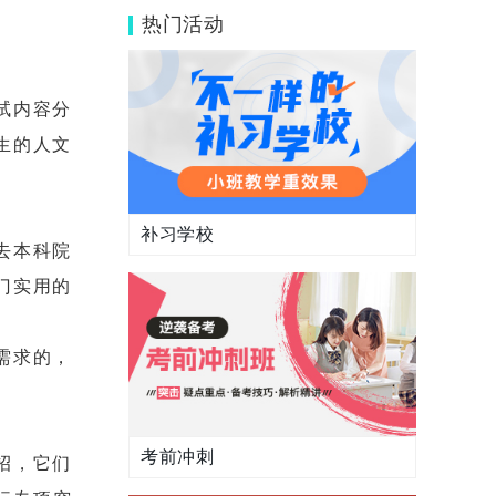
热门活动
试内容分
生的人文
补习学校
去本科院
门实用的
需求的，
考前冲刺
招，它们