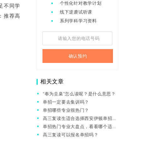
个性化针对教学计划
足不同学
线下逆袭试听课
：推荐高
系列学科学习资料
确认预约
相关文章
“奉为圭臬”怎么读呢？是什么意思？
单招一定要去集训吗？
单招哪些专业很热门？
高三复读生适合选择西安伊顿单招
吗？单招有啥优势
单招热门专业大盘点，看看哪个适合
你？
高三复读可以报名单招吗？